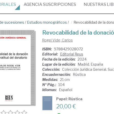
ORIALES
AGENCIA
SUSCRIPCIONES
NUESTRAS
LI
de sucesiones
/
Estudios monográficos
/
Revocabilidad de la dona
Revocabilidad de la donació
Rogel Vide, Carlos
ISBN:
9788429028072
Editorial:
Editorial Reus
Fecha de la edición:
2024
Lugar de la edición:
Madrid. España
Colección:
Colección Jurídica General. Su
Encuadernación:
Rústica
Medidas:
21 cm
Nº Pág.:
104
Idiomas:
Español
Papel: Rústica
20,00 €