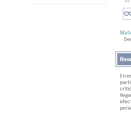
Mate
De
Res
En es
parti
críti
llega
efect
pers