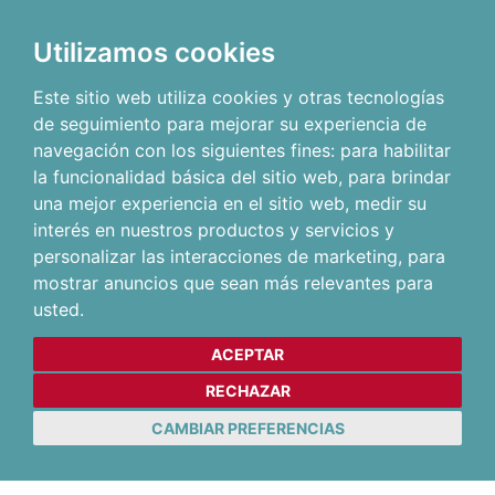
Utilizamos cookies
Este sitio web utiliza cookies y otras tecnologías
de seguimiento para mejorar su experiencia de
navegación con los siguientes fines:
para habilitar
la funcionalidad básica del sitio web
,
para brindar
una mejor experiencia en el sitio web
,
medir su
interés en nuestros productos y servicios y
personalizar las interacciones de marketing
,
para
mostrar anuncios que sean más relevantes para
usted
.
ACEPTAR
RECHAZAR
CAMBIAR PREFERENCIAS