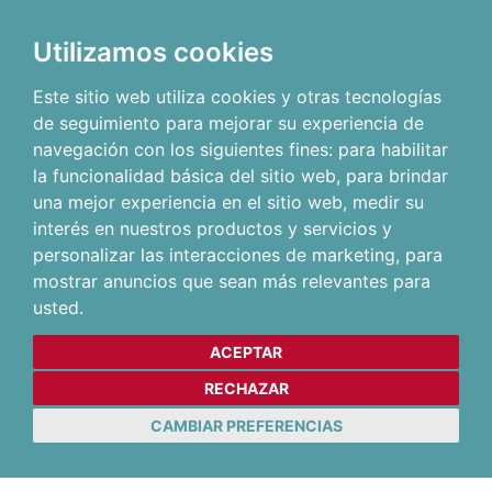
Utilizamos cookies
Este sitio web utiliza cookies y otras tecnologías
de seguimiento para mejorar su experiencia de
navegación con los siguientes fines:
para habilitar
la funcionalidad básica del sitio web
,
para brindar
una mejor experiencia en el sitio web
,
medir su
interés en nuestros productos y servicios y
personalizar las interacciones de marketing
,
para
mostrar anuncios que sean más relevantes para
usted
.
ACEPTAR
RECHAZAR
CAMBIAR PREFERENCIAS