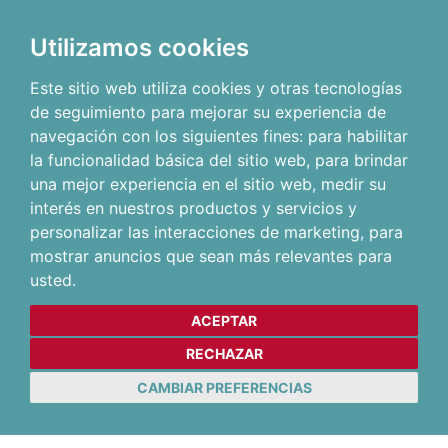
Utilizamos cookies
Este sitio web utiliza cookies y otras tecnologías
de seguimiento para mejorar su experiencia de
navegación con los siguientes fines:
para habilitar
la funcionalidad básica del sitio web
,
para brindar
una mejor experiencia en el sitio web
,
medir su
interés en nuestros productos y servicios y
personalizar las interacciones de marketing
,
para
mostrar anuncios que sean más relevantes para
usted
.
ACEPTAR
RECHAZAR
CAMBIAR PREFERENCIAS