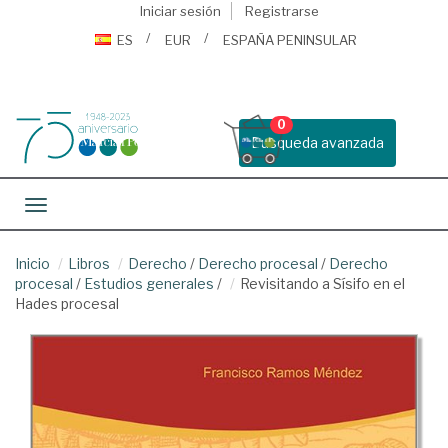
Iniciar sesión
Registrarse
ES
EUR
ESPAÑA PENINSULAR
0
Busqueda avanzada
Toggle navigation
Inicio
Libros
Derecho
/
Derecho procesal
/
Derecho
procesal
/
Estudios generales
/
Revisitando a Sísifo en el
Hades procesal