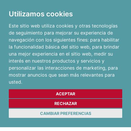
Utilizamos cookies
Este sitio web utiliza cookies y otras tecnologías
de seguimiento para mejorar su experiencia de
navegación con los siguientes fines:
para habilitar
la funcionalidad básica del sitio web
,
para brindar
una mejor experiencia en el sitio web
,
medir su
interés en nuestros productos y servicios y
personalizar las interacciones de marketing
,
para
mostrar anuncios que sean más relevantes para
usted
.
ACEPTAR
RECHAZAR
CAMBIAR PREFERENCIAS