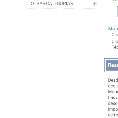
OTRAS CATEGORÍAS
Mate
Cie
Cie
Téc
Res
Desde
occid
Mundi
Las e
desd
impor
de re