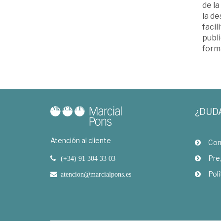
de la
la de
facil
publ
forma
¿DUD
Atención al cliente
Com
Pre
(+34) 91 304 33 03
Polí
atencion@marcialpons.es