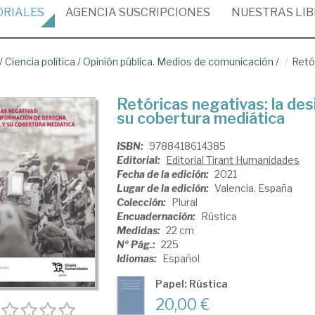
ORIALES
AGENCIA
SUSCRIPCIONES
NUESTRAS
LI
/
Ciencia política
/
Opinión pública. Medios de comunicación
/
Retó
Retóricas negativas: la des
su cobertura mediática
ISBN:
9788418614385
Editorial:
Editorial Tirant Humanidades
Fecha de la edición:
2021
Lugar de la edición:
Valencia. España
Colección:
Plural
Encuadernación:
Rústica
Medidas:
22 cm
Nº Pág.:
225
Idiomas:
Español
Papel: Rústica
20,00 €