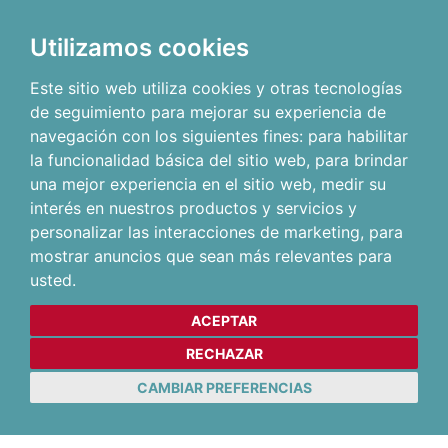
Utilizamos cookies
Este sitio web utiliza cookies y otras tecnologías
de seguimiento para mejorar su experiencia de
navegación con los siguientes fines:
para habilitar
la funcionalidad básica del sitio web
,
para brindar
una mejor experiencia en el sitio web
,
medir su
interés en nuestros productos y servicios y
personalizar las interacciones de marketing
,
para
mostrar anuncios que sean más relevantes para
usted
.
ACEPTAR
RECHAZAR
CAMBIAR PREFERENCIAS