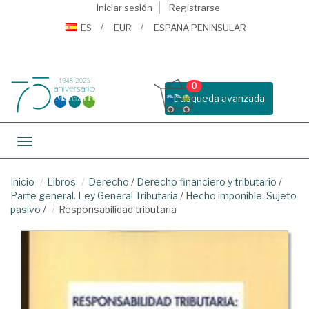
Iniciar sesión
Registrarse
ES
EUR
ESPAÑA PENINSULAR
0
Busqueda avanzada
Toggle navigation
Inicio
Libros
Derecho
/
Derecho financiero y tributario
/
Parte general. Ley General Tributaria
/
Hecho imponible. Sujeto
pasivo
/
Responsabilidad tributaria