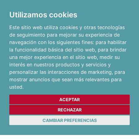
Utilizamos cookies
Este sitio web utiliza cookies y otras tecnologías
de seguimiento para mejorar su experiencia de
navegación con los siguientes fines:
para habilitar
la funcionalidad básica del sitio web
,
para brindar
una mejor experiencia en el sitio web
,
medir su
interés en nuestros productos y servicios y
personalizar las interacciones de marketing
,
para
mostrar anuncios que sean más relevantes para
usted
.
ACEPTAR
RECHAZAR
CAMBIAR PREFERENCIAS