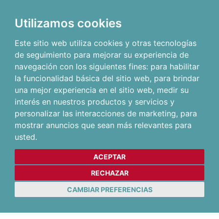
Utilizamos cookies
Este sitio web utiliza cookies y otras tecnologías
de seguimiento para mejorar su experiencia de
navegación con los siguientes fines:
para habilitar
la funcionalidad básica del sitio web
,
para brindar
una mejor experiencia en el sitio web
,
medir su
interés en nuestros productos y servicios y
personalizar las interacciones de marketing
,
para
mostrar anuncios que sean más relevantes para
usted
.
ACEPTAR
RECHAZAR
CAMBIAR PREFERENCIAS