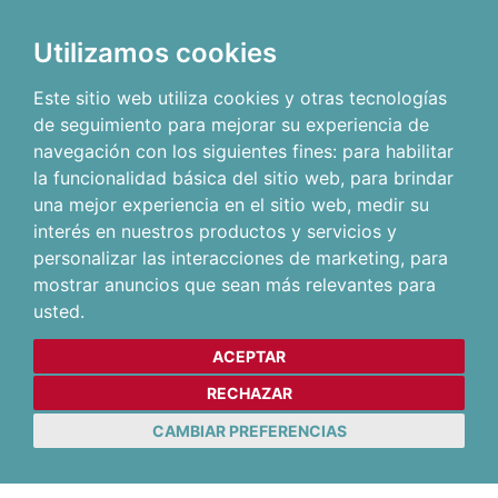
Utilizamos cookies
Este sitio web utiliza cookies y otras tecnologías
de seguimiento para mejorar su experiencia de
navegación con los siguientes fines:
para habilitar
la funcionalidad básica del sitio web
,
para brindar
una mejor experiencia en el sitio web
,
medir su
interés en nuestros productos y servicios y
personalizar las interacciones de marketing
,
para
mostrar anuncios que sean más relevantes para
usted
.
ACEPTAR
RECHAZAR
CAMBIAR PREFERENCIAS