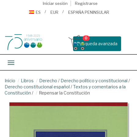
Iniciar sesión
Registrarse
ES
EUR
ESPAÑA PENINSULAR
0
Busqueda avanzada
Toggle navigation
Inicio
Libros
Derecho
/
Derecho político y constitucional
/
Derecho constitucional español
/
Textos y comentarios a la
Constitución
/
Repensar la Constitución