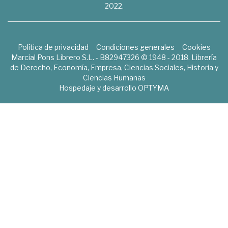
2022.
Política de privacidad
Condiciones generales
Cookies
Marcial Pons Librero S.L. - B82947326 © 1948 - 2018. Librería
de Derecho, Economía, Empresa, Ciencias Sociales, Historia y
Ciencias Humanas
Hospedaje y desarrollo
OPTYMA