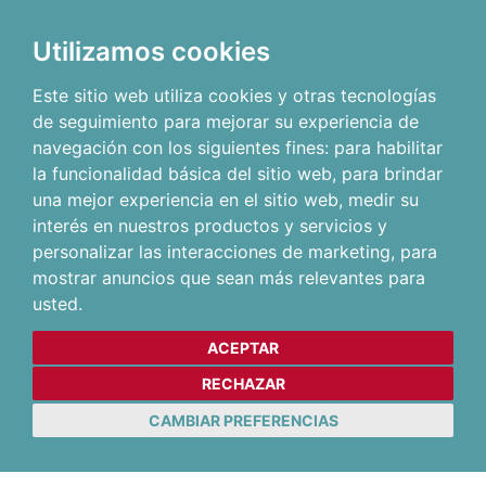
Utilizamos cookies
Este sitio web utiliza cookies y otras tecnologías
de seguimiento para mejorar su experiencia de
navegación con los siguientes fines:
para habilitar
la funcionalidad básica del sitio web
,
para brindar
una mejor experiencia en el sitio web
,
medir su
interés en nuestros productos y servicios y
personalizar las interacciones de marketing
,
para
mostrar anuncios que sean más relevantes para
usted
.
ACEPTAR
RECHAZAR
CAMBIAR PREFERENCIAS