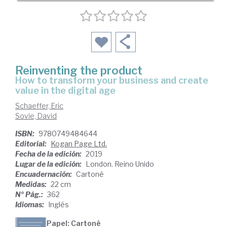
Reinventing the product
how to transform your business and create
value in the digital age
Schaeffer, Eric
Sovie, David
ISBN:
9780749484644
Editorial:
Kogan Page Ltd.
Fecha de la edición:
2019
Lugar de la edición:
London. Reino Unido
Encuadernación:
Cartoné
Medidas:
22 cm
Nº Pág.:
362
Idiomas:
Inglés
Papel: Cartoné