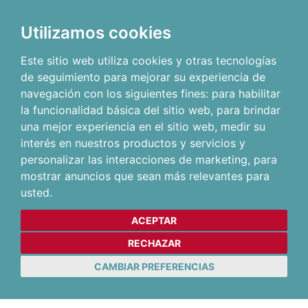
Utilizamos cookies
Este sitio web utiliza cookies y otras tecnologías
de seguimiento para mejorar su experiencia de
navegación con los siguientes fines:
para habilitar
la funcionalidad básica del sitio web
,
para brindar
una mejor experiencia en el sitio web
,
medir su
interés en nuestros productos y servicios y
personalizar las interacciones de marketing
,
para
mostrar anuncios que sean más relevantes para
usted
.
ACEPTAR
RECHAZAR
CAMBIAR PREFERENCIAS