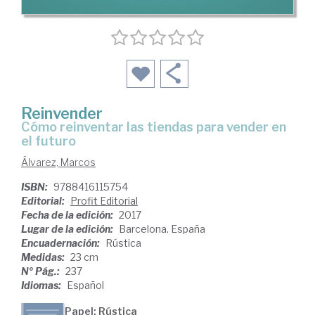
Reinvender
cómo reinventar las tiendas para vender en
el futuro
Álvarez, Marcos
ISBN:
9788416115754
Editorial:
Profit Editorial
Fecha de la edición:
2017
Lugar de la edición:
Barcelona. España
Encuadernación:
Rústica
Medidas:
23 cm
Nº Pág.:
237
Idiomas:
Español
Papel: Rústica