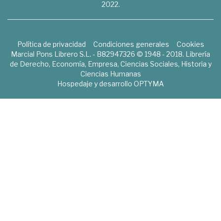
2022.
Política de privacidad
Condiciones generales
Cookies
Marcial Pons Librero S.L. - B82947326 © 1948 - 2018. Librería
de Derecho, Economía, Empresa, Ciencias Sociales, Historia y
Ciencias Humanas
Hospedaje y desarrollo
OPTYMA