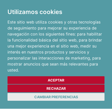
Utilizamos cookies
Este sitio web utiliza cookies y otras tecnologías
de seguimiento para mejorar su experiencia de
navegación con los siguientes fines:
para habilitar
la funcionalidad básica del sitio web
,
para brindar
una mejor experiencia en el sitio web
,
medir su
interés en nuestros productos y servicios y
personalizar las interacciones de marketing
,
para
mostrar anuncios que sean más relevantes para
usted
.
ACEPTAR
RECHAZAR
CAMBIAR PREFERENCIAS