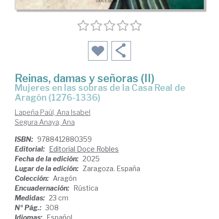
Reinas, damas y señoras (II)
Mujeres en las sobras de la Casa Real de
Aragón (1276-1336)
Lapeña Paúl, Ana Isabel
Segura Anaya, Ana
ISBN:
9788412880359
Editorial:
Editorial Doce Robles
Fecha de la edición:
2025
Lugar de la edición:
Zaragoza. España
Colección:
Aragón
Encuadernación:
Rústica
Medidas:
23 cm
Nº Pág.:
308
Idiomas:
Español