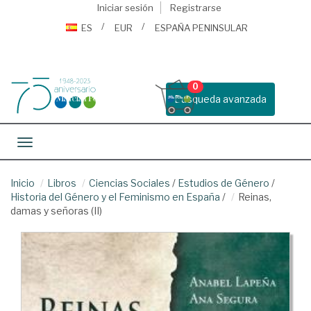
Iniciar sesión
Registrarse
ES
EUR
ESPAÑA PENINSULAR
0
Busqueda avanzada
Toggle navigation
Inicio
Libros
Ciencias Sociales
/
Estudios de Género
/
Historia del Género y el Feminismo en España
/
Reinas,
damas y señoras (II)