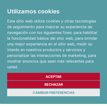
Utilizamos cookies
Este sitio web utiliza cookies y otras tecnologías
de seguimiento para mejorar su experiencia de
navegación con los siguientes fines:
para habilitar
la funcionalidad básica del sitio web
,
para brindar
una mejor experiencia en el sitio web
,
medir su
interés en nuestros productos y servicios y
personalizar las interacciones de marketing
,
para
mostrar anuncios que sean más relevantes para
usted
.
ACEPTAR
RECHAZAR
CAMBIAR PREFERENCIAS