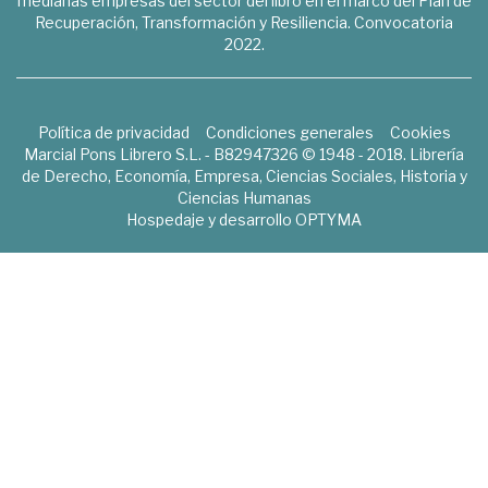
medianas empresas del sector del libro en el marco del Plan de
Recuperación, Transformación y Resiliencia. Convocatoria
2022.
Política de privacidad
Condiciones generales
Cookies
Marcial Pons Librero S.L. - B82947326 © 1948 - 2018. Librería
de Derecho, Economía, Empresa, Ciencias Sociales, Historia y
Ciencias Humanas
Hospedaje y desarrollo
OPTYMA