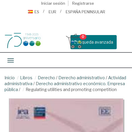
Iniciar sesión
Registrarse
ES
EUR
ESPAÑA PENINSULAR
0
Busqueda avanzada
Toggle navigation
Inicio
Libros
Derecho
/
Derecho administrativo
/
Actividad
administrativa
/
Derecho administrativo económico. Empresa
pública
/
Regulating utilities and promoting competition