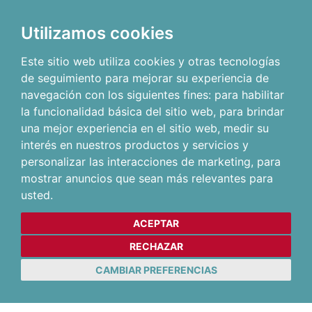
Utilizamos cookies
Este sitio web utiliza cookies y otras tecnologías
de seguimiento para mejorar su experiencia de
navegación con los siguientes fines:
para habilitar
la funcionalidad básica del sitio web
,
para brindar
una mejor experiencia en el sitio web
,
medir su
interés en nuestros productos y servicios y
personalizar las interacciones de marketing
,
para
mostrar anuncios que sean más relevantes para
usted
.
ACEPTAR
RECHAZAR
CAMBIAR PREFERENCIAS