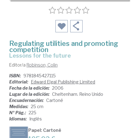
Regulating utilities and promoting
competition
lessons for the future
Editor/a
Robinson, Colin
ISBN:
9781845427115
Editorial:
Edward Elgal Publishing Limited
Fecha de la edición:
2006
Lugar de la edición:
Cheltenham. Reino Unido
Encuadernación:
Cartoné
Medidas:
25 cm
Nº Pág.:
225
Idiomas:
Inglés
Papel: Cartoné