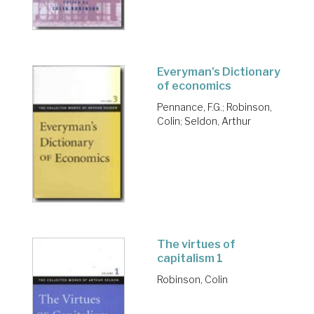
Everyman's Dictionary
of economics
Pennance, F.G.
;
Robinson,
Colin
;
Seldon, Arthur
The virtues of
capitalism 1
Robinson, Colin