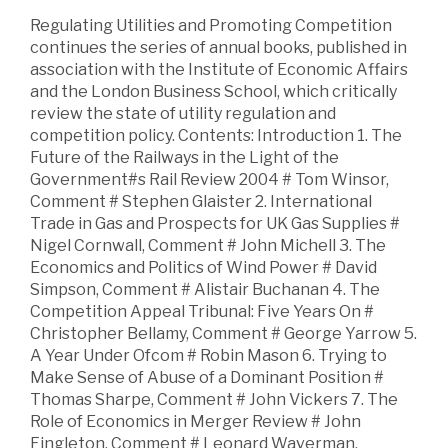
Regulating Utilities and Promoting Competition
continues the series of annual books, published in
association with the Institute of Economic Affairs
and the London Business School, which critically
review the state of utility regulation and
competition policy. Contents: Introduction 1. The
Future of the Railways in the Light of the
Government#s Rail Review 2004 # Tom Winsor,
Comment # Stephen Glaister 2. International
Trade in Gas and Prospects for UK Gas Supplies #
Nigel Cornwall, Comment # John Michell 3. The
Economics and Politics of Wind Power # David
Simpson, Comment # Alistair Buchanan 4. The
Competition Appeal Tribunal: Five Years On #
Christopher Bellamy, Comment # George Yarrow 5.
A Year Under Ofcom # Robin Mason 6. Trying to
Make Sense of Abuse of a Dominant Position #
Thomas Sharpe, Comment # John Vickers 7. The
Role of Economics in Merger Review # John
Fingleton, Comment # Leonard Waverman,