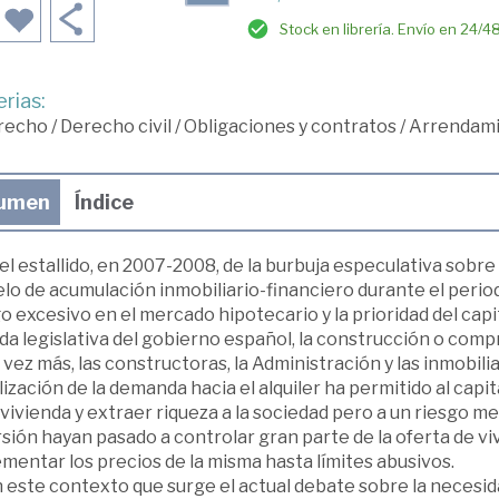
Stock en librería. Envío en 24/4
rias:
recho
/
Derecho civil
/
Obligaciones y contratos
/
Arrendam
umen
Índice
el estallido, en 2007-2008, de la burbuja especulativa sobre 
o de acumulación inmobiliario-financiero durante el period
o excesivo en el mercado hipotecario y la prioridad del capi
da legislativa del gobierno español, la construcción o compr
vez más, las constructoras, la Administración y las inmobilia
ización de la demanda hacia el alquiler ha permitido al cap
 vivienda y extraer riqueza a la sociedad pero a un riesgo m
sión hayan pasado a controlar gran parte de la oferta de vivi
mentar los precios de la misma hasta límites abusivos.
 este contexto que surge el actual debate sobre la necesida