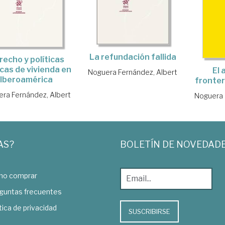
La refundación fallida
recho y políticas
icas de vivienda en
El 
Noguera Fernández, Albert
Iberoamérica
fronter
ra Fernández, Albert
Noguera 
AS?
BOLETÍN DE NOVEDAD
o comprar
guntas frecuentes
tica de privacidad
SUSCRIBIRSE