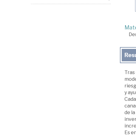
Mate
De
Res
Tras 
model
riesg
y ayu
Cada 
canal
de la
inver
incre
Es en