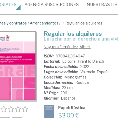
ORIALES
AGENCIA
SUSCRIPCIONES
NUESTRAS
LI
nes y contratos
/
Arrendamientos
/
Regular los alquileres
Regular los alquileres
la lucha por el derecho a una v
Noguera Fernández, Albert
ISBN:
9788411304047
Editorial:
Editorial Tirant lo Blanch
Fecha de la edición:
2022
Lugar de la edición:
Valencia. España
Colección:
Monografías
Encuadernación:
Rústica
Medidas:
23 cm
Nº Pág.:
296
Idiomas:
Español
Papel: Rústica
33,00 €