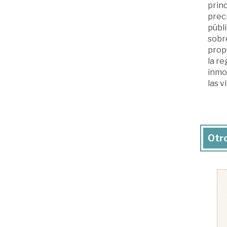
princ
preci
públi
sobre
propu
la re
inmob
las v
Otro