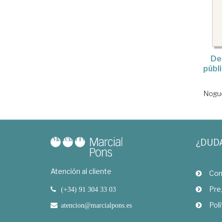
De
públ
Nogue
¿DUD
Atención al cliente
Com
Pre
(+34) 91 304 33 03
Polí
atencion@marcialpons.es