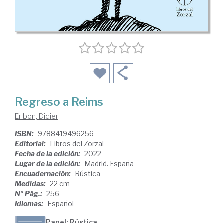
Regreso a Reims
Eribon, Didier
ISBN:
9788419496256
Editorial:
Libros del Zorzal
Fecha de la edición:
2022
Lugar de la edición:
Madrid. España
Encuadernación:
Rústica
Medidas:
22 cm
Nº Pág.:
256
Idiomas:
Español
Papel: Rústica