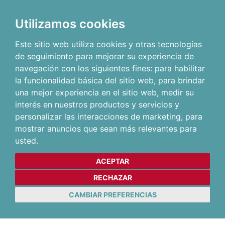
Utilizamos cookies
Este sitio web utiliza cookies y otras tecnologías
de seguimiento para mejorar su experiencia de
navegación con los siguientes fines:
para habilitar
la funcionalidad básica del sitio web
,
para brindar
una mejor experiencia en el sitio web
,
medir su
interés en nuestros productos y servicios y
personalizar las interacciones de marketing
,
para
mostrar anuncios que sean más relevantes para
usted
.
ACEPTAR
RECHAZAR
CAMBIAR PREFERENCIAS