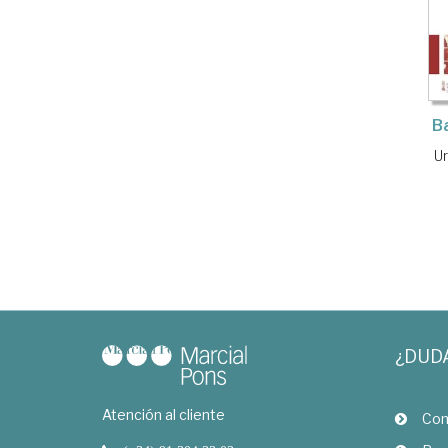
B
U
¿DUD
Atención al cliente
Com