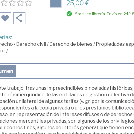
25,00 €
Stock en librería. Envío en 24/4
rias:
recho
/
Derecho civil
/
Derecho de bienes
/
Propiedades espe
tor
/
umen
te trabajo, tras unas imprescindibles pinceladas históricas,
te régimen jurídico de las entidades de gestión colectiva d
ación unilateral de algunas tarifas (v. gr. por la comunicació
spondientes a la copia privada o a los préstamos bibliotecar
eso, en representación de intereses difusos o de derechos 
aciones mercantiles privadas, son algunos de los privilegio
ir con los fines, algunos de interés general, que tienen e