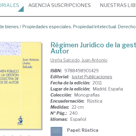
ORIALES
AGENCIA
SUSCRIPCIONES
NUESTRAS
LI
de bienes
/
Propiedades especiales. Propiedad intelectual. Derecho
Régimen Jurídico de la ges
Autor
Ureña Salcedo, Juan Antonio
ISBN:
9788498901429
Editorial:
Iustel Publicaciones
Fecha de la edición:
2011
Lugar de la edición:
Madrid. España
Colección:
Monografías
Encuadernación:
Rústica
Medidas:
22 cm
Nº Pág.:
240
Idiomas:
Español
Papel: Rústica