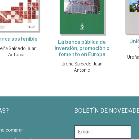
anca sostenible
Uni
La banca pública de
inversión, promoción o
reña Salcedo, Juan
fomento en Europa
Antonio
Ureña
Ureña Salcedo, Juan
Antonio
AS?
BOLETÍN DE NOVEDAD
o comprar