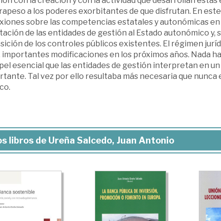
ión con la creación y con la actividad que desarrollan esta
rapeso a los poderes exorbitantes de que disfrutan. En es
xiones sobre las competencias estatales y autonómicas en l
ación de las entidades de gestión al Estado autonómico y, 
ición de los controles públicos existentes. El régimen jurídi
, importantes modificaciones en los próximos años. Nada hac
apel esencial que las entidades de gestión interpretan en 
rtante. Tal vez por ello resultaba más necesaria que nunca
co.
s libros de Ureña Salcedo, Juan Antonio