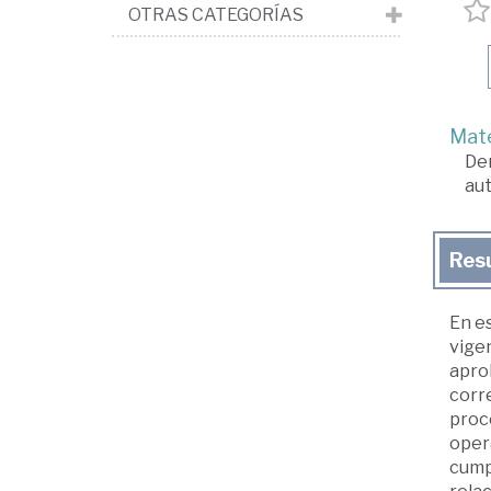
OTRAS CATEGORÍAS
Mate
De
au
Res
En es
vigen
aprob
corre
proc
oper
cumpl