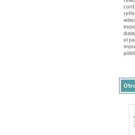
relac
cont
refle
adapt
expos
duda
el p
impo
públi
Otro