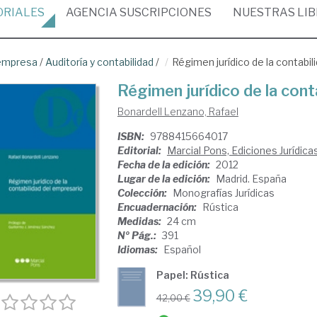
ORIALES
AGENCIA
SUSCRIPCIONES
NUESTRAS
LI
empresa
/
Auditoría y contabilidad
/
Régimen jurídico de la contabil
Régimen jurídico de la cont
Bonardell Lenzano, Rafael
ISBN:
9788415664017
Editorial:
Marcial Pons, Ediciones Jurídica
Fecha de la edición:
2012
Lugar de la edición:
Madrid. España
Colección:
Monografías Jurídicas
Encuadernación:
Rústica
Medidas:
24 cm
Nº Pág.:
391
Idiomas:
Español
Papel: Rústica
39,90 €
42,00 €