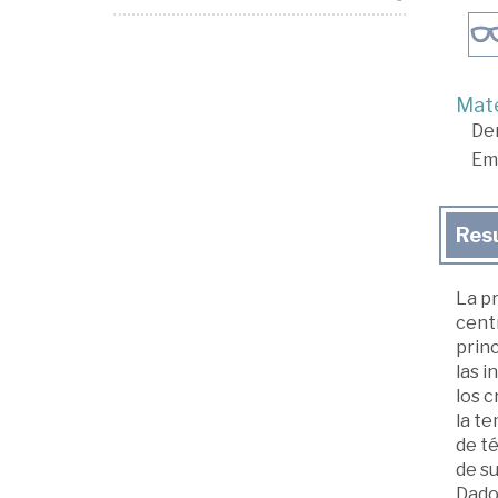
Mate
De
Em
Res
La p
centr
princ
las i
los c
la te
de té
de su
Dado 