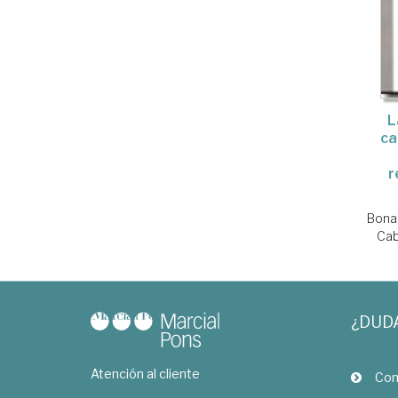
L
ca
r
Bonar
Cab
¿DUD
Atención al cliente
Com