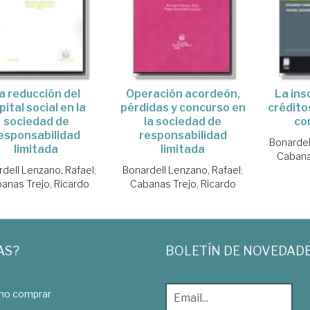
a reducción del
Operación acordeón,
La ins
pital social en la
pérdidas y concurso en
crédito
sociedad de
la sociedad de
co
esponsabilidad
responsabilidad
Bonardel
limitada
limitada
Cabana
dell Lenzano, Rafael
;
Bonardell Lenzano, Rafael
;
anas Trejo, Ricardo
Cabanas Trejo, Ricardo
AS?
BOLETÍN DE NOVEDAD
o comprar