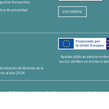
guntas frecuentes
tica de privacidad
SUSCRIBIRSE
Ayudas públicas para la mode
sector del libro en el marco de
rnización de librerías de la
te al año 2024
Política de privacidad
Condiciones generales
Cookies
6 © 1948 - 2018. Librería de Derecho, Economía, Empresa, Ciencias 
Hospedaje y desarrollo
OPTYMA