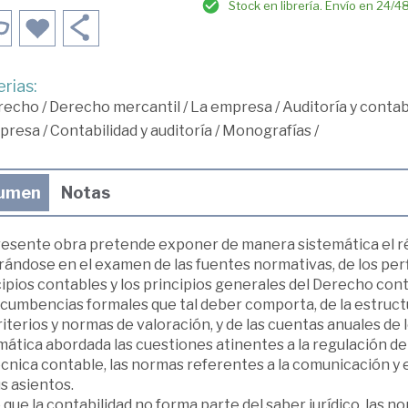
Stock en librería. Envío en 24/4
rias:
recho
/
Derecho mercantil
/
La empresa
/
Auditoría y contab
presa
/
Contabilidad y auditoría
/
Monografías
/
umen
Notas
resente obra pretende exponer de manera sistemática el rég
ándose en el examen de las fuentes normativas, de los perfil
ipios contables y los principios generales del Derecho cont
ncumbencias formales que tal deber comporta, de la estructu
riterios y normas de valoración, y de las cuentas anuales d
mática abordada las cuestiones atinentes a la regulación de 
cnica contable, las normas referentes a la comunicación y ex
s asientos.
que la contabilidad no forma parte del saber jurídico, las n