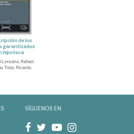
cripción de los
s garantizados
n hipoteca
l Lenzano, Rafael
;
s Trejo, Ricardo
ES
SÍGUENOS EN