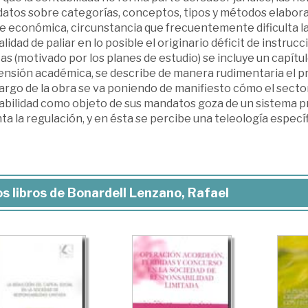
atos sobre categorías, conceptos, tipos y métodos elaborad
e económica, circunstancia que frecuentemente dificulta la
nalidad de paliar en lo posible el originario déficit de instr
tas (motivado por los planes de estudio) se incluye un capít
ensión académica, se describe de manera rudimentaria el p
largo de la obra se va poniendo de manifiesto cómo el sect
abilidad como objeto de sus mandatos goza de un sistema pr
ta la regulación, y en ésta se percibe una teleología especí
s libros de Bonardell Lenzano, Rafael