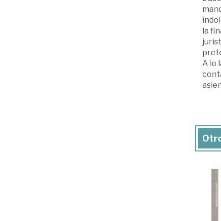
mand
índol
la fi
juris
pret
A lo 
cont
asien
Otro