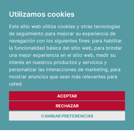
Utilizamos cookies
Este sitio web utiliza cookies y otras tecnologías
de seguimiento para mejorar su experiencia de
navegación con los siguientes fines:
para habilitar
la funcionalidad básica del sitio web
,
para brindar
una mejor experiencia en el sitio web
,
medir su
interés en nuestros productos y servicios y
personalizar las interacciones de marketing
,
para
mostrar anuncios que sean más relevantes para
usted
.
ACEPTAR
RECHAZAR
CAMBIAR PREFERENCIAS