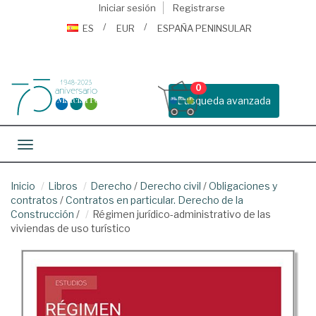
Iniciar sesión
Registrarse
ES
EUR
ESPAÑA PENINSULAR
0
Busqueda avanzada
Toggle navigation
Inicio
Libros
Derecho
/
Derecho civil
/
Obligaciones y
contratos
/
Contratos en particular. Derecho de la
Construcción
/
Régimen jurídico-administrativo de las
viviendas de uso turístico