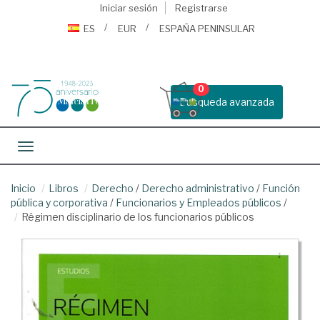
Iniciar sesión
Registrarse
ES
EUR
ESPAÑA PENINSULAR
0
Busqueda avanzada
Toggle navigation
Inicio
Libros
Derecho
/
Derecho administrativo
/
Función
pública y corporativa
/
Funcionarios y Empleados públicos
/
Régimen disciplinario de los funcionarios públicos