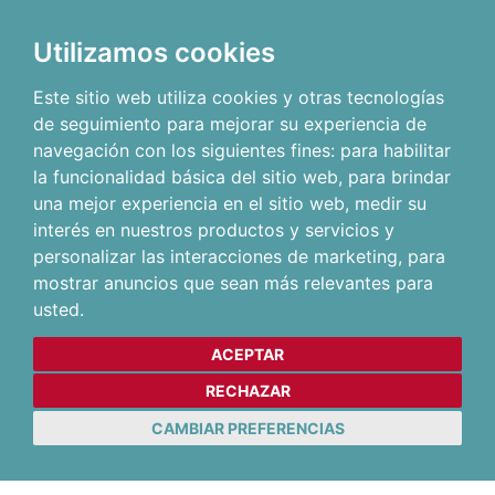
Utilizamos cookies
Este sitio web utiliza cookies y otras tecnologías
de seguimiento para mejorar su experiencia de
navegación con los siguientes fines:
para habilitar
la funcionalidad básica del sitio web
,
para brindar
una mejor experiencia en el sitio web
,
medir su
interés en nuestros productos y servicios y
personalizar las interacciones de marketing
,
para
mostrar anuncios que sean más relevantes para
usted
.
ACEPTAR
RECHAZAR
CAMBIAR PREFERENCIAS