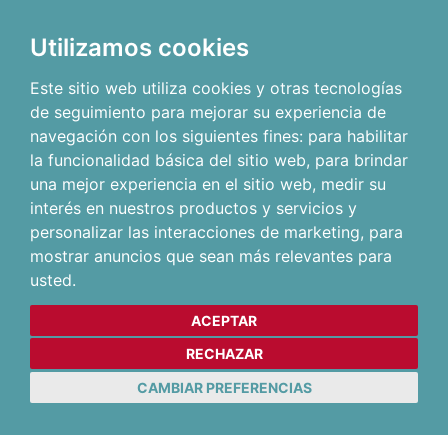
Utilizamos cookies
Este sitio web utiliza cookies y otras tecnologías
de seguimiento para mejorar su experiencia de
navegación con los siguientes fines:
para habilitar
la funcionalidad básica del sitio web
,
para brindar
una mejor experiencia en el sitio web
,
medir su
interés en nuestros productos y servicios y
personalizar las interacciones de marketing
,
para
mostrar anuncios que sean más relevantes para
usted
.
ACEPTAR
RECHAZAR
CAMBIAR PREFERENCIAS