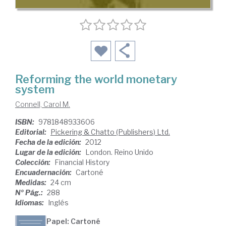
Reforming the world monetary
system
Connell, Carol M.
ISBN:
9781848933606
Editorial:
Pickering & Chatto (Publishers) Ltd.
Fecha de la edición:
2012
Lugar de la edición:
London. Reino Unido
Colección:
Financial History
Encuadernación:
Cartoné
Medidas:
24 cm
Nº Pág.:
288
Idiomas:
Inglés
Papel: Cartoné