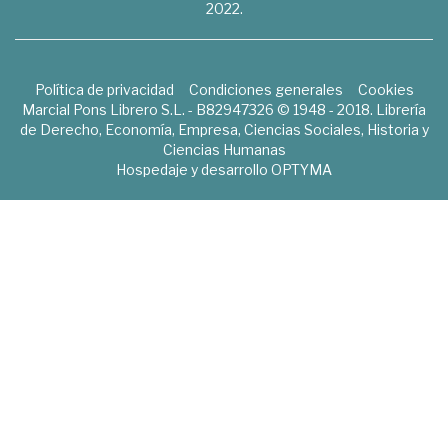
2022.
Política de privacidad
Condiciones generales
Cookies
Marcial Pons Librero S.L. - B82947326 © 1948 - 2018. Librería
de Derecho, Economía, Empresa, Ciencias Sociales, Historia y
Ciencias Humanas
Hospedaje y desarrollo
OPTYMA