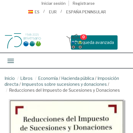
Iniciar sesión
Registrarse
ES
EUR
ESPAÑA PENINSULAR
0
Busqueda avanzada
Toggle navigation
Inicio
Libros
Economía
/
Hacienda pública
/
Imposición
directa
/
Impuestos sobre sucesiones y donaciones
/
Reducciones del Impuesto de Sucesiones y Donaciones