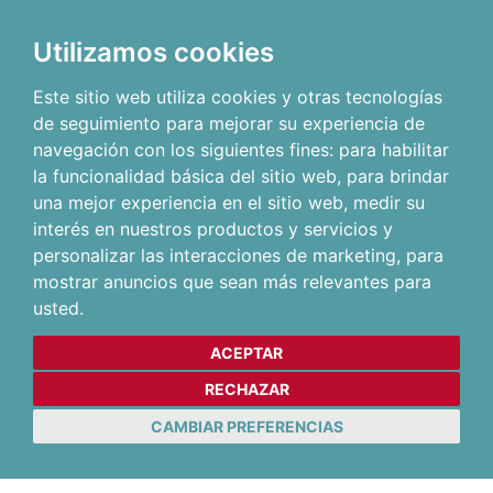
Utilizamos cookies
Este sitio web utiliza cookies y otras tecnologías
de seguimiento para mejorar su experiencia de
navegación con los siguientes fines:
para habilitar
la funcionalidad básica del sitio web
,
para brindar
una mejor experiencia en el sitio web
,
medir su
interés en nuestros productos y servicios y
personalizar las interacciones de marketing
,
para
mostrar anuncios que sean más relevantes para
usted
.
ACEPTAR
RECHAZAR
CAMBIAR PREFERENCIAS