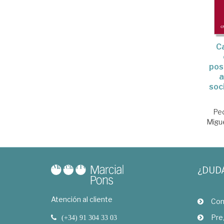
C
pos
a
soc
Pe
Migu
¿DUD
Atención al cliente
Com
Pre
(+34) 91 304 33 03