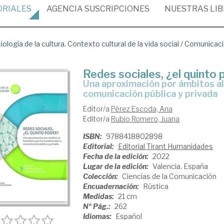
ORIALES
AGENCIA
SUSCRIPCIONES
NUESTRAS
LI
iología de la cultura. Contexto cultural de la vida social
/
Comunicació
Redes sociales, ¿el quinto
una aproximación por ámbitos al fenómeno que ha transformado la
comunicación pública y privada
Editor/a
Pérez Escoda, Ana
Editor/a
Rubio Romero, Juana
ISBN:
9788418802898
Editorial:
Editorial Tirant Humanidades
Fecha de la edición:
2022
Lugar de la edición:
Valencia. España
Colección:
Ciencias de la Comunicación
Encuadernación:
Rústica
Medidas:
21 cm
Nº Pág.:
262
Idiomas:
Español