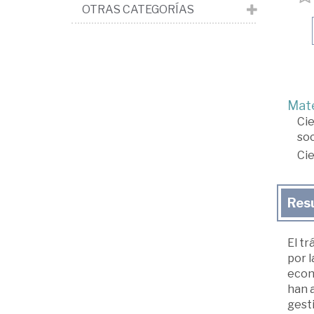
OTRAS CATEGORÍAS
Mate
Cie
soc
Cie
Res
El tr
por l
econó
han 
gest