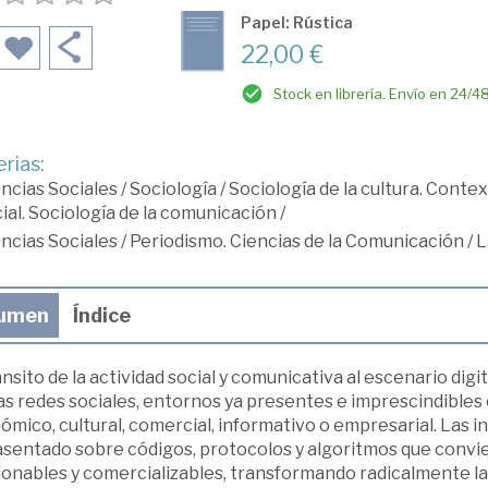
Papel: Rústica
22,00 €
Stock en librería. Envío en 24/4
rias:
ncias Sociales
/
Sociología
/
Sociología de la cultura. Context
ial. Sociología de la comunicación
/
ncias Sociales
/
Periodismo. Ciencias de la Comunicación
/
L
umen
Índice
ánsito de la actividad social y comunicativa al escenario dig
as redes sociales, entornos ya presentes e imprescindibles e
mico, cultural, comercial, informativo o empresarial. Las i
asentado sobre códigos, protocolos y algoritmos que convi
ionables y comercializables, transformando radicalmente l