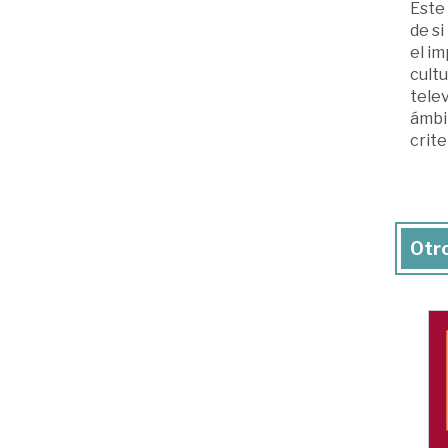
Este 
de si
el im
cult
telev
ámbi
crite
Otro