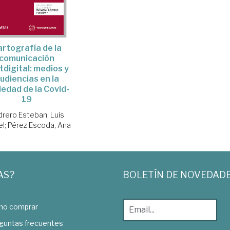
artografía de la
comunicación
tdigital: medios y
udiencias en la
iedad de la Covid-
19
drero Esteban, Luis
el
;
Pérez Escoda, Ana
AS?
BOLETÍN DE NOVEDAD
o comprar
guntas frecuentes