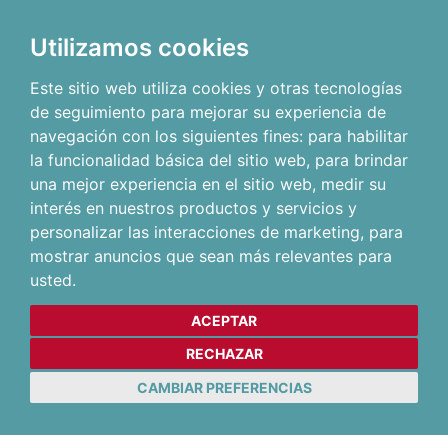
Utilizamos cookies
Este sitio web utiliza cookies y otras tecnologías
de seguimiento para mejorar su experiencia de
navegación con los siguientes fines:
para habilitar
la funcionalidad básica del sitio web
,
para brindar
una mejor experiencia en el sitio web
,
medir su
interés en nuestros productos y servicios y
personalizar las interacciones de marketing
,
para
mostrar anuncios que sean más relevantes para
usted
.
ACEPTAR
RECHAZAR
CAMBIAR PREFERENCIAS