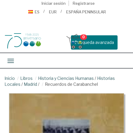
Iniciar sesión
Registrarse
ES
EUR
ESPAÑA PENINSULAR
0
Busqueda avanzada
Toggle navigation
Inicio
Libros
Historia y Ciencias Humanas
/
Historias
Locales
/
Madrid
/
Recuerdos de Carabanchel