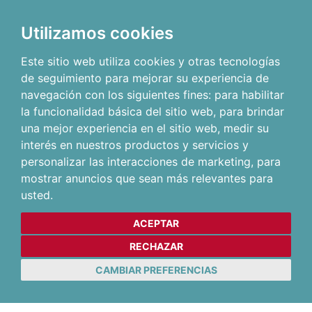
Utilizamos cookies
Este sitio web utiliza cookies y otras tecnologías
de seguimiento para mejorar su experiencia de
navegación con los siguientes fines:
para habilitar
la funcionalidad básica del sitio web
,
para brindar
una mejor experiencia en el sitio web
,
medir su
interés en nuestros productos y servicios y
personalizar las interacciones de marketing
,
para
mostrar anuncios que sean más relevantes para
usted
.
ACEPTAR
RECHAZAR
CAMBIAR PREFERENCIAS