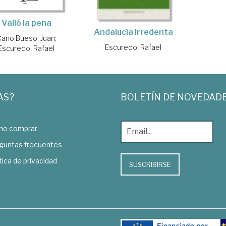
Valió la pena
Andalucía irredenta
Cano Bueso, Juan
;
Escuredo, Rafael
Escuredo, Rafael
AS?
BOLETÍN DE NOVEDAD
o comprar
guntas frecuentes
tica de privacidad
SUSCRIBIRSE