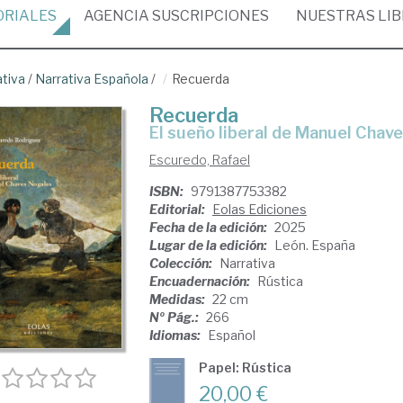
ORIALES
AGENCIA
SUSCRIPCIONES
NUESTRAS
LI
ativa
/
Narrativa Española
/
Recuerda
Recuerda
El sueño liberal de Manuel Chav
Escuredo, Rafael
ISBN:
9791387753382
Editorial:
Eolas Ediciones
Fecha de la edición:
2025
Lugar de la edición:
León. España
Colección:
Narrativa
Encuadernación:
Rústica
Medidas:
22 cm
Nº Pág.:
266
Idiomas:
Español
Papel: Rústica
20,00 €