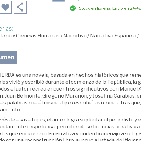
Stock en librería. Envío en 24/4
rias:
toria y Ciencias Humanas
/
Narrativa
/
Narrativa Española
/
umen
ERDA es una novela, basada en hechos históricos que rem
es vivió y escribió durante el comienzo de la República, la gu
dos el autor recrea encuentros significativos con Manuel A
n, Juan Belmonte, Gregorio Marañón, y Josefina Carabias, e
s palabras que él mismo dijo o escribió, así como otras que, 
amiento.
vés de esas etapas, el autor logra suplantar al periodista y
undamente respetuosa, permitiéndose licencias creativas co
es que enriquecen la narrativa y rinden homenaje a su legad
de ser una reconstrucción libre, aunque ajustada, del tiempo 