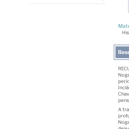
Mate
His
Res
RECU
Nogal
perio
Inclá
Chave
pens
A tra
prof
Nogal
deja 