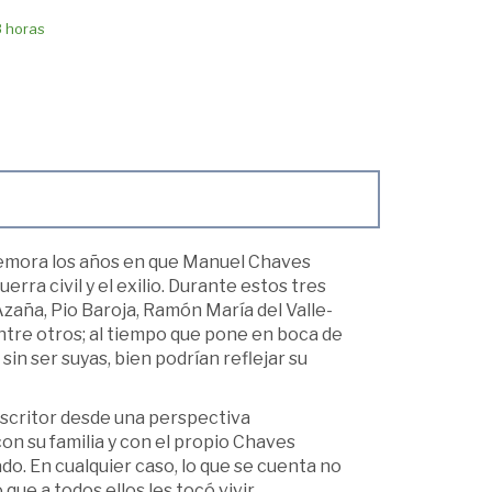
8 horas
emora los años en que Manuel Chaves
erra civil y el exilio. Durante estos tres
zaña, Pio Baroja, Ramón María del Valle-
ntre otros; al tiempo que pone en boca de
sin ser suyas, bien podrían reflejar su
 escritor desde una perspectiva
n su familia y con el propio Chaves
o. En cualquier caso, lo que se cuenta no
que a todos ellos les tocó vivir.