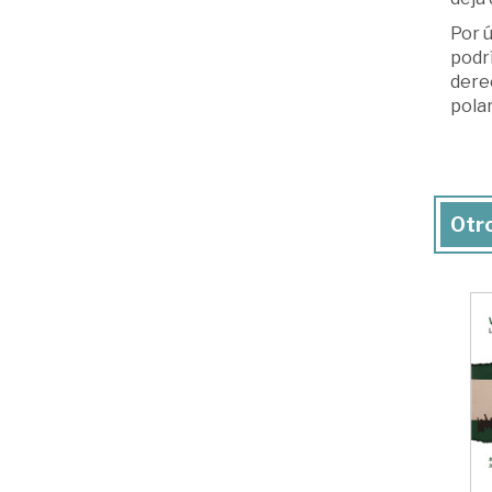
Por 
podr
derec
polar
Otro