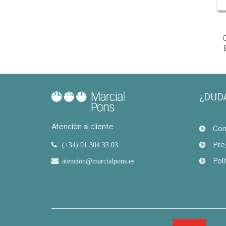
¿DUD
Atención al cliente
Com
Pre
(+34) 91 304 33 03
Polí
atencion@marcialpons.es