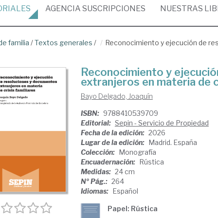
ORIALES
AGENCIA
SUSCRIPCIONES
NUESTRAS
LI
e familia
/
Textos generales
/
Reconocimiento y ejecución de re
Reconocimiento y ejecució
extranjeros en materia de c
Bayo Delgado, Joaquín
ISBN:
9788410539709
Editorial:
Sepin - Servicio de Propiedad
Fecha de la edición:
2026
Lugar de la edición:
Madrid. España
Colección:
Monografía
Encuadernación:
Rústica
Medidas:
24 cm
Nº Pág.:
264
Idiomas:
Español
Papel: Rústica