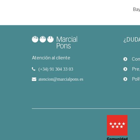
Bay
¿DUD
Atención al cliente
Com
Pre
(+34) 91 304 33 03
Polí
atencion@marcialpons.es