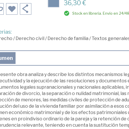
36,30 €
Stock en librería. Envío en 24/4
rias:
recho
/
Derecho civil
/
Derecho de familia
/
Textos generale
umen
esente obra analiza y describe los distintos mecanismos le
ecutividad y la ejecución de las resoluciones y documentos 
umentos legales supranacionales y nacionales aplicables, in
ración de divorcio, la separación o nulidad matrimonial, las
cción de menores, las medidas civiles de protección de adult
ución del uso de la vivienda familiar por asimilación a esos 
en económico matrimonial y de los efectos patrimoniales de
enes en proindiviso ordinario de la pareja y la retención de
prudencia relevante, teniendo en cuenta la sustitución temp