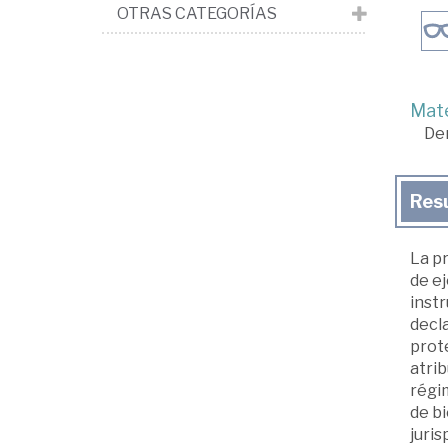
OTRAS CATEGORÍAS
Mate
De
Res
La pr
de ej
instr
decla
prote
atrib
régim
de bi
juris