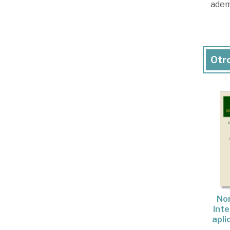
adem
Otro
No
Inte
apli