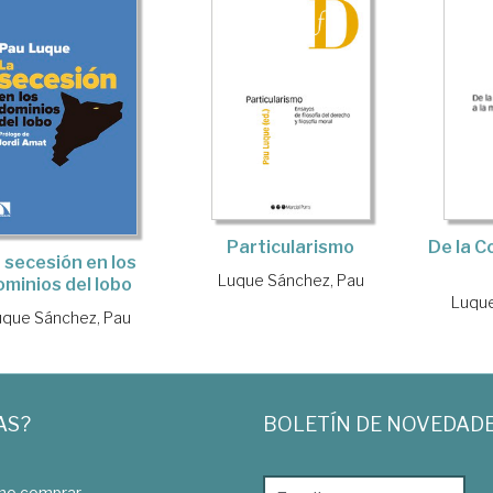
De la C
Particularismo
 secesión en los
Luque Sánchez, Pau
ominios del lobo
Luque
uque Sánchez, Pau
AS?
BOLETÍN DE NOVEDAD
o comprar