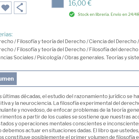
16,00 €
Stock en librería. Envío en 24/4
rias:
recho
/
Filosofía y teoría del Derecho
/
Ciencia del Derecho
recho
/
Filosofía y teoría del Derecho
/
Filosofía del derecho
ncias Sociales
/
Psicología
/
Obras generales. Teorías y sist
umen
s últimas décadas, el estudio del razonamiento jurídico se ha
tiva y la neurociencia. La filosofía experimental del derec
ulante y novedoso, de enfocar problemas de la teoría genera
imentos a partir de los cuales se sostiene que nuestras ac
stados y operaciones mentales conscientes e inconscientes
 debemos actuar en situaciones dadas. El libro que ustedes
s constituye posiblemente el primer volumen de filosofía 