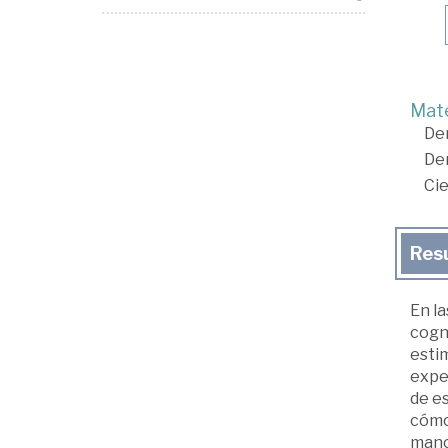
Mate
De
De
Cie
Res
En la
cogni
estim
exper
de e
cómo
mano