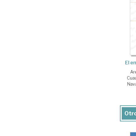
El e
Ar
Cuau
Nava
Otro