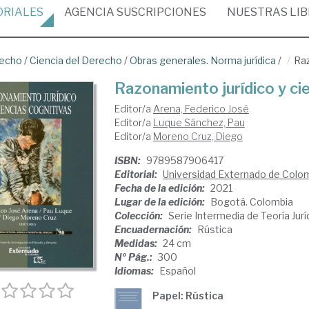
ORIALES
AGENCIA
SUSCRIPCIONES
NUESTRAS
LI
recho
/
Ciencia del Derecho
/
Obras generales. Norma jurídica
/
Raz
Razonamiento jurídico y ci
Editor/a
Arena, Federico José
Editor/a
Luque Sánchez, Pau
Editor/a
Moreno Cruz, Diego
ISBN:
9789587906417
Editorial:
Universidad Externado de Colo
Fecha de la edición:
2021
Lugar de la edición:
Bogotá. Colombia
Colección:
Serie Intermedia de Teoría Jurí
Encuadernación:
Rústica
Medidas:
24 cm
Nº Pág.:
300
Idiomas:
Español
Papel: Rústica