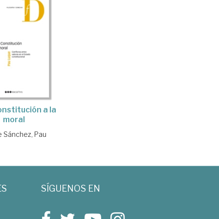
onstitución a la
moral
 Sánchez, Pau
ES
SÍGUENOS EN