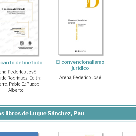
El convencionalismo
ncanto del método
jurídico
ena, Federico José
;
Arena, Federico José
tle Rodríguez, Edith
;
rro, Pablo E.
;
Puppo,
Alberto
s libros de Luque Sánchez, Pau