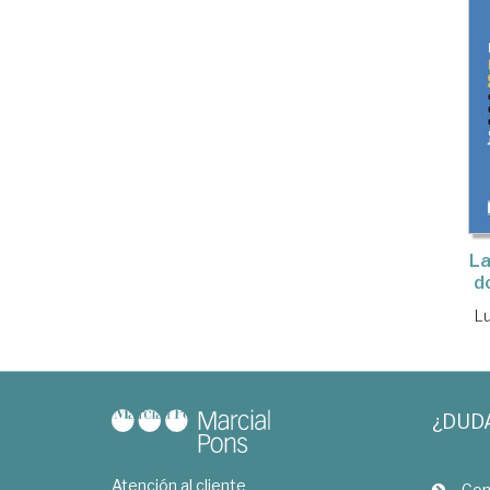
La
d
L
¿DUD
Atención al cliente
Com