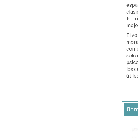
espa
clási
teorí
mejor
El vo
moral
comp
solo 
psico
los 
útile
Otro