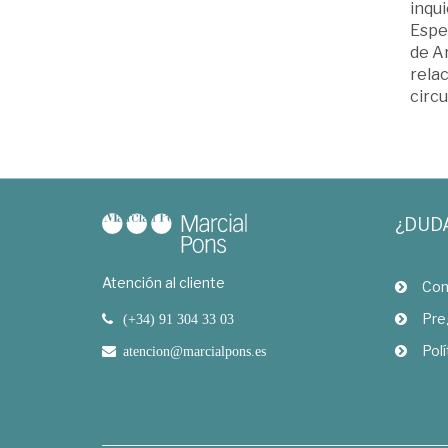
inqui
Espec
de Ar
rela
circu
¿DUD
Atención al cliente
Com
Pre
(+34) 91 304 33 03
Polí
atencion@marcialpons.es