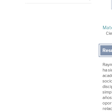
Mate
Cie
Res
Raymo
ha si
acadé
socio
disci
simpl
años 
oport
rela