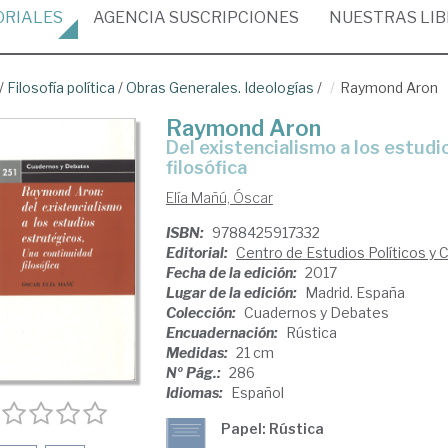
ORIALES
AGENCIA
SUSCRIPCIONES
NUESTRAS
LI
/
Filosofía política
/
Obras Generales. Ideologías
/
Raymond Aron
Raymond Aron
del existencialismo a los estudios estratégicos: una continuidad
filosófica
Elía Mañú, Óscar
ISBN:
9788425917332
Editorial:
Centro de Estudios Políticos y 
Fecha de la edición:
2017
Lugar de la edición:
Madrid. España
Colección:
Cuadernos y Debates
Encuadernación:
Rústica
Medidas:
21 cm
Nº Pág.:
286
Idiomas:
Español
Papel: Rústica