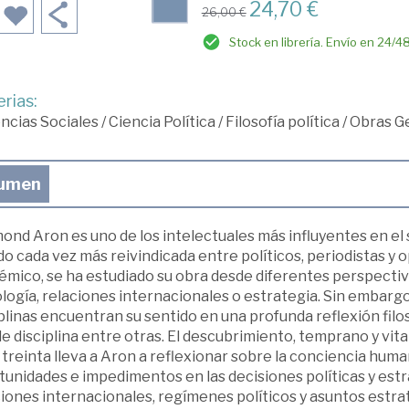
24,70 €
26,00 €
Stock en librería. Envío en 24/4
rias:
ncias Sociales
/
Ciencia Política
/
Filosofía política
/
Obras Ge
umen
nd Aron es uno de los intelectuales más influyentes en el s
do cada vez más reivindicada entre políticos, periodistas y 
mico, se ha estudiado su obra desde diferentes perspectiva
logía, relaciones internacionales o estrategia. Sin embargo
plinas encuentran su sentido en una profunda reflexión filosó
e disciplina entre otras. El descubrimiento, temprano y vit
treinta lleva a Aron a reflexionar sobre la conciencia humana
unidades e impedimentos en las decisiones políticas y estra
ciones internacionales, regímenes políticos y asuntos estra