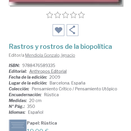
Rastros y rostros de la biopolítica
Editor/a
Mendiola Gonzalo, Ignacio
ISBN:
9788476589335
Editorial:
Anthropos Editorial
Fecha de la edición:
2009
Lugar de la edición:
Barcelona. España
Colección:
Pensamiento Crítico / Pensamiento Utópico
Encuadernación:
Rústica
Medidas:
20 cm
Nº Pág.:
350
Idiomas:
Español
Papel: Rústica