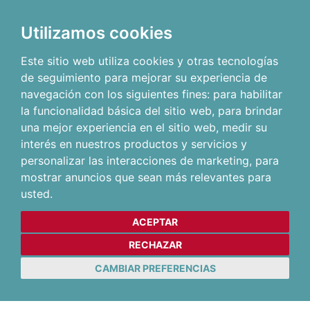
Utilizamos cookies
Este sitio web utiliza cookies y otras tecnologías
de seguimiento para mejorar su experiencia de
navegación con los siguientes fines:
para habilitar
la funcionalidad básica del sitio web
,
para brindar
una mejor experiencia en el sitio web
,
medir su
interés en nuestros productos y servicios y
personalizar las interacciones de marketing
,
para
mostrar anuncios que sean más relevantes para
usted
.
ACEPTAR
RECHAZAR
CAMBIAR PREFERENCIAS