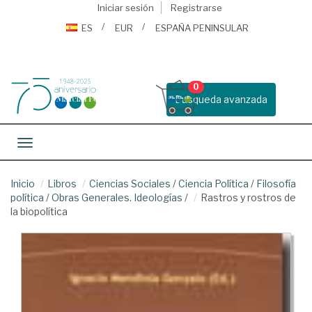
Iniciar sesión
Registrarse
ES
EUR
ESPAÑA PENINSULAR
0
Busqueda avanzada
Toggle navigation
Inicio
Libros
Ciencias Sociales
/
Ciencia Política
/
Filosofía
política
/
Obras Generales. Ideologías
/
Rastros y rostros de
la biopolítica