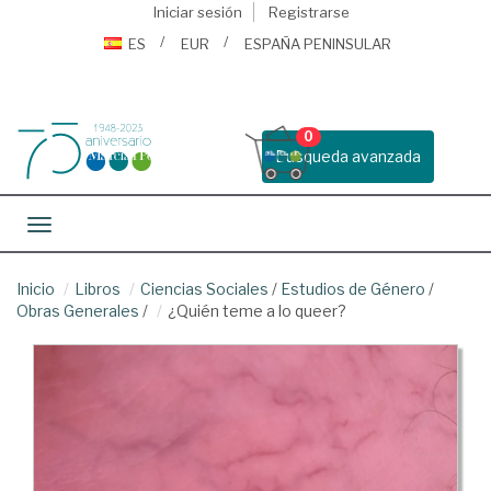
Iniciar sesión
Registrarse
ES
EUR
ESPAÑA PENINSULAR
0
Busqueda avanzada
Toggle navigation
Inicio
Libros
Ciencias Sociales
/
Estudios de Género
/
Obras Generales
/
¿Quién teme a lo queer?