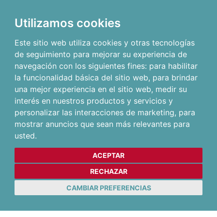
Utilizamos cookies
Este sitio web utiliza cookies y otras tecnologías
de seguimiento para mejorar su experiencia de
navegación con los siguientes fines:
para habilitar
la funcionalidad básica del sitio web
,
para brindar
una mejor experiencia en el sitio web
,
medir su
interés en nuestros productos y servicios y
personalizar las interacciones de marketing
,
para
mostrar anuncios que sean más relevantes para
usted
.
ACEPTAR
RECHAZAR
CAMBIAR PREFERENCIAS