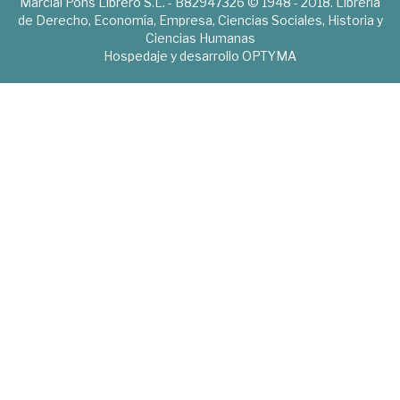
Marcial Pons Librero S.L. - B82947326 © 1948 - 2018. Librería
de Derecho, Economía, Empresa, Ciencias Sociales, Historia y
Ciencias Humanas
Hospedaje y desarrollo
OPTYMA