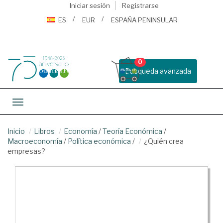
Iniciar sesión
Registrarse
ES
EUR
ESPAÑA PENINSULAR
0
Busqueda avanzada
Toggle navigation
Inicio
Libros
Economía
/
Teoría Económica
/
Macroeconomía
/
Política económica
/
¿Quién crea
empresas?