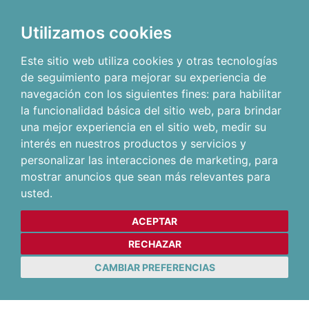
Utilizamos cookies
Este sitio web utiliza cookies y otras tecnologías
de seguimiento para mejorar su experiencia de
navegación con los siguientes fines:
para habilitar
la funcionalidad básica del sitio web
,
para brindar
una mejor experiencia en el sitio web
,
medir su
interés en nuestros productos y servicios y
personalizar las interacciones de marketing
,
para
mostrar anuncios que sean más relevantes para
usted
.
ACEPTAR
RECHAZAR
CAMBIAR PREFERENCIAS