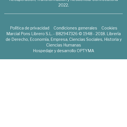
2022.
Política de privacidad
Condiciones generales
Cookies
Marcial Pons Librero S.L. - B82947326 © 1948 - 2018. Librería
de Derecho, Economía, Empresa, Ciencias Sociales, Historia y
Ciencias Humanas
Hospedaje y desarrollo
OPTYMA