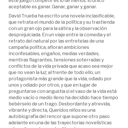
este juego competir es lo de menos: lo único
aceptable es ganar. Ganar, ganar y ganar.
David Trueba ha escrito una novela inclasificable,
que retrata el mundo de la política y su trastienda
con un gran ojo para la sátira y la observación
desprejuiciada. En un viaje entre la comedia y el
retrato del natural por las entretelas de una
campaña política, afloran ambiciones
inconfesables, engaños, medias verdades,
mentiras flagrantes, tensiones soterradas y
conflictos de la vida privada que acaso sea mejor
que no vean la luz; al frente de todo ello, un
protagonista más grande que la vida, odiado por
unos y odiado por otros, y que en lugar de
preguntarse con angustia si el vaso de la vida está
medio vacío o medio lleno ha decidido hace tiempo
bebérselo de un trago. Desbordante y atrevida,
vibrante y directa,
Queridos niños
es una
autobiografía del rencor que supone otro paso
adelante en una de las trayectorias novelísticas