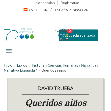
Iniciar sesión
Registrarse
ES
EUR
ESPAÑA PENINSULAR
0
Busqueda avanzada
Toggle navigation
Inicio
Libros
Historia y Ciencias Humanas
/
Narrativa
/
Narrativa Española
/
Queridos niños