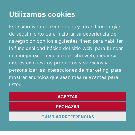
Utilizamos cookies
Este sitio web utiliza cookies y otras tecnologías
de seguimiento para mejorar su experiencia de
navegación con los siguientes fines:
para habilitar
la funcionalidad básica del sitio web
,
para brindar
una mejor experiencia en el sitio web
,
medir su
interés en nuestros productos y servicios y
personalizar las interacciones de marketing
,
para
mostrar anuncios que sean más relevantes para
usted
.
ACEPTAR
RECHAZAR
CAMBIAR PREFERENCIAS