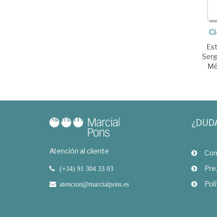
Ci
Est
Serg
Mé
¿DUD
Atención al cliente
Com
Pre
(+34) 91 304 33 03
Polí
atencion@marcialpons.es