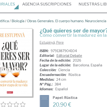
ORIALES
AGENCIA
SUSCRIPCIONES
NUESTRAS
LI
tífica
/
Biología
/
Obras Generales. El cuerpo humano. Neurociencia
¿Qué quieres ser de mayor
Cómo convertir la madurez en la
Estupinyá, Pere
ISBN:
9791387904104
Editorial:
Editorial Debate
Fecha de la edición:
2026
Lugar de la edición:
Barcelona. España
Colección:
Ciencia
Encuadernación:
Rústica
Medidas:
24 cm
Nº Pág.:
384
Idiomas:
Español
Papel: Rústica
20,90 €