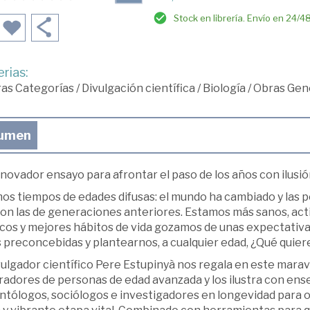
Stock en librería. Envío en 24/4
rias:
ras Categorías
/
Divulgación científica
/
Biología
/
Obras Gene
umen
novador ensayo para afrontar el paso de los años con ilusió
mos tiempos de edades difusas: el mundo ha cambiado y las 
con las de generaciones anteriores. Estamos más sanos, act
cos y mejores hábitos de vida gozamos de unas expectativa
 preconcebidas y plantearnos, a cualquier edad, ¿Qué quier
vulgador científico Pere Estupinyà nos regala en este mara
iradores de personas de edad avanzada y los ilustra con ens
ntólogos, sociólogos e investigadores en longevidad para o