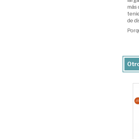
larg
más d
tenie
de di
Porqu
Otro