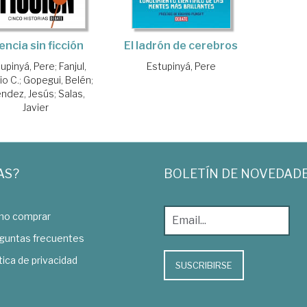
encia sin ficción
El ladrón de cerebros
upinyá, Pere
;
Fanjul,
Estupinyá, Pere
io C.
;
Gopegui, Belén
;
ndez, Jesús
;
Salas,
Javier
AS?
BOLETÍN DE NOVEDAD
o comprar
guntas frecuentes
tica de privacidad
SUSCRIBIRSE