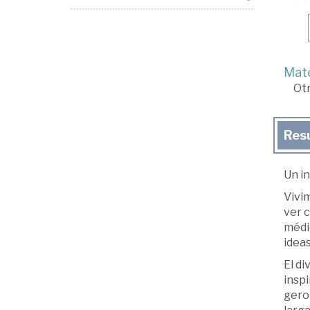
Mate
Ot
Res
Un in
Vivi
ver 
médi
ideas
El di
insp
gero