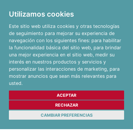
Utilizamos cookies
Este sitio web utiliza cookies y otras tecnologías
de seguimiento para mejorar su experiencia de
navegación con los siguientes fines:
para habilitar
la funcionalidad básica del sitio web
,
para brindar
una mejor experiencia en el sitio web
,
medir su
interés en nuestros productos y servicios y
personalizar las interacciones de marketing
,
para
mostrar anuncios que sean más relevantes para
usted
.
ACEPTAR
RECHAZAR
CAMBIAR PREFERENCIAS