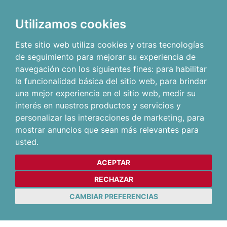
Utilizamos cookies
Este sitio web utiliza cookies y otras tecnologías
de seguimiento para mejorar su experiencia de
navegación con los siguientes fines:
para habilitar
la funcionalidad básica del sitio web
,
para brindar
una mejor experiencia en el sitio web
,
medir su
interés en nuestros productos y servicios y
personalizar las interacciones de marketing
,
para
mostrar anuncios que sean más relevantes para
usted
.
ACEPTAR
RECHAZAR
CAMBIAR PREFERENCIAS