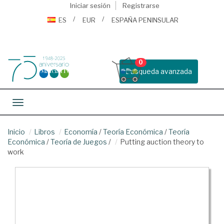
Iniciar sesión
Registrarse
ES
EUR
ESPAÑA PENINSULAR
0
Busqueda avanzada
Toggle navigation
Inicio
Libros
Economía
/
Teoría Económica
/
Teoría
Económica
/
Teoría de Juegos
/
Putting auction theory to
work