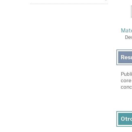
Mate
De
Res
Publi
core 
conci
Otro