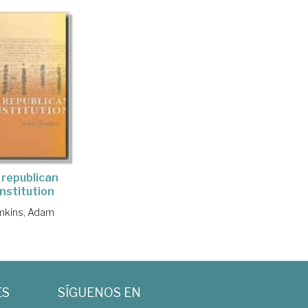
 republican
nstitution
mkins, Adam
ES
SÍGUENOS EN