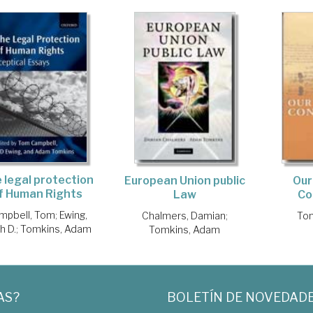
 legal protection
European Union public
Our
f Human Rights
Law
Co
mpbell, Tom
;
Ewing,
Chalmers, Damian
;
To
h D.
;
Tomkins, Adam
Tomkins, Adam
AS?
BOLETÍN DE NOVEDAD