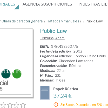
ORIALES
AGENCIA
SUSCRIPCIONES
NUESTRAS
LI
/
Obras de carácter general
/
Tratados y manuales
/
Public Law
Public Law
Tomkins, Adam
ISBN:
9780199260775
Fecha de la edición:
2003
Lugar de la edición:
London. Reino Unido
Colección:
Clarendon Law series
Encuadernación:
Rústica
Medidas:
22 cm
Nº Pág.:
231
Idiomas:
Inglés
Papel: Rústica
37,24 €
Sin Stock. Disponible en 5/6 se