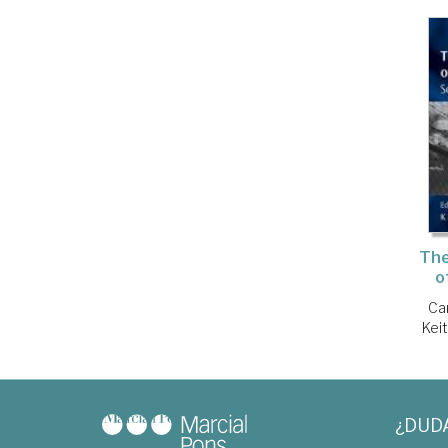
The
o
Ca
Keit
¿DUD