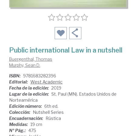
Public international Law in a nutshell
Buergenthal, Thomas
Murphy, Sean D.
ISBN:
9781683282396
Editorial:
West Academic
Fecha de la edición:
2019
Lugar de la edición:
St. Paul (MN). Estados Unidos de
Norteamérica
Edición número:
6th ed.
Colección:
Nutshell Series
Encuadernación:
Rústica
Medidas:
19 cm
Nº Pág.:
475