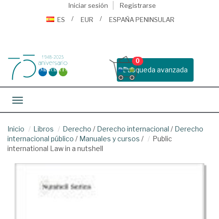
Iniciar sesión
Registrarse
ES
EUR
ESPAÑA PENINSULAR
0
Busqueda avanzada
Toggle navigation
Inicio
Libros
Derecho
/
Derecho internacional
/
Derecho
internacional público
/
Manuales y cursos
/
Public
international Law in a nutshell