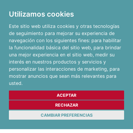
Utilizamos cookies
Este sitio web utiliza cookies y otras tecnologías
de seguimiento para mejorar su experiencia de
navegación con los siguientes fines:
para habilitar
la funcionalidad básica del sitio web
,
para brindar
una mejor experiencia en el sitio web
,
medir su
interés en nuestros productos y servicios y
personalizar las interacciones de marketing
,
para
mostrar anuncios que sean más relevantes para
usted
.
ACEPTAR
RECHAZAR
CAMBIAR PREFERENCIAS