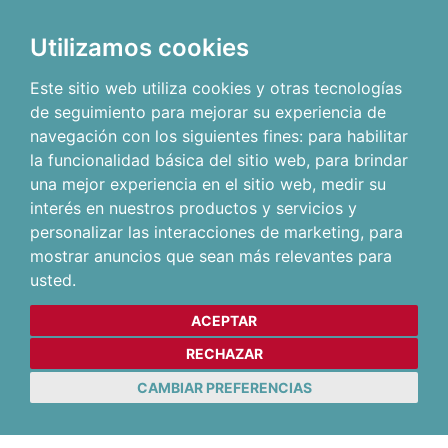
Utilizamos cookies
Este sitio web utiliza cookies y otras tecnologías
de seguimiento para mejorar su experiencia de
navegación con los siguientes fines:
para habilitar
la funcionalidad básica del sitio web
,
para brindar
una mejor experiencia en el sitio web
,
medir su
interés en nuestros productos y servicios y
personalizar las interacciones de marketing
,
para
mostrar anuncios que sean más relevantes para
usted
.
ACEPTAR
RECHAZAR
CAMBIAR PREFERENCIAS