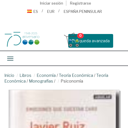
Iniciar sesión
Registrarse
ES
EUR
ESPAÑA PENINSULAR
0
Busqueda avanzada
Toggle navigation
Inicio
Libros
Economía
/
Teoría Económica
/
Teoría
Económica
/
Monografías
/
Psiconomía