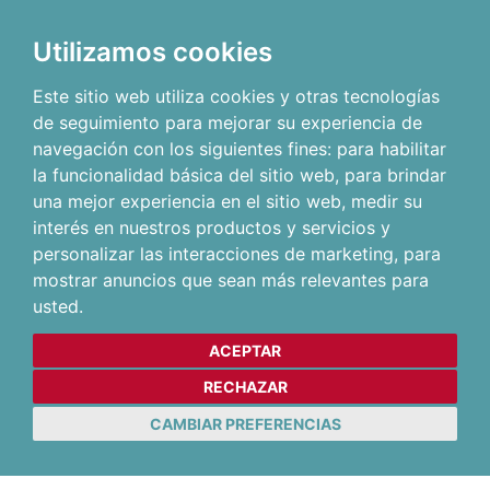
Utilizamos cookies
Este sitio web utiliza cookies y otras tecnologías
de seguimiento para mejorar su experiencia de
navegación con los siguientes fines:
para habilitar
la funcionalidad básica del sitio web
,
para brindar
una mejor experiencia en el sitio web
,
medir su
interés en nuestros productos y servicios y
personalizar las interacciones de marketing
,
para
mostrar anuncios que sean más relevantes para
usted
.
ACEPTAR
RECHAZAR
CAMBIAR PREFERENCIAS