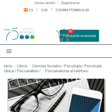
Iniciar sesión
Registrarse
ES
EUR
ESPAÑA PENINSULAR
0
Busqueda avanzada
Toggle navigation
Inicio
Libros
Ciencias Sociales
/
Psicología
/
Psicología
clínica
/
Psicoanálisis
/
Psicoanalistas al teléfono