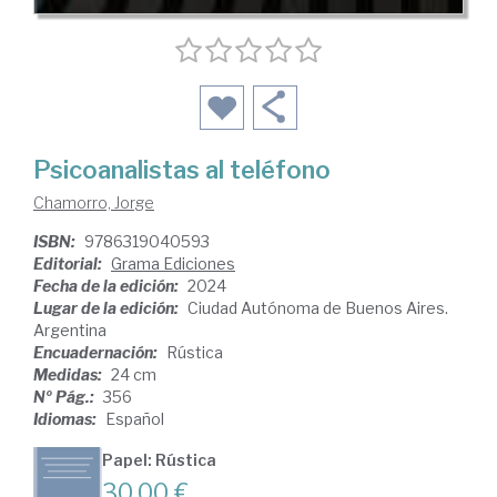
Psicoanalistas al teléfono
Chamorro, Jorge
ISBN:
9786319040593
Editorial:
Grama Ediciones
Fecha de la edición:
2024
Lugar de la edición:
Ciudad Autónoma de Buenos Aires.
Argentina
Encuadernación:
Rústica
Medidas:
24 cm
Nº Pág.:
356
Idiomas:
Español
Papel: Rústica
30,00 €