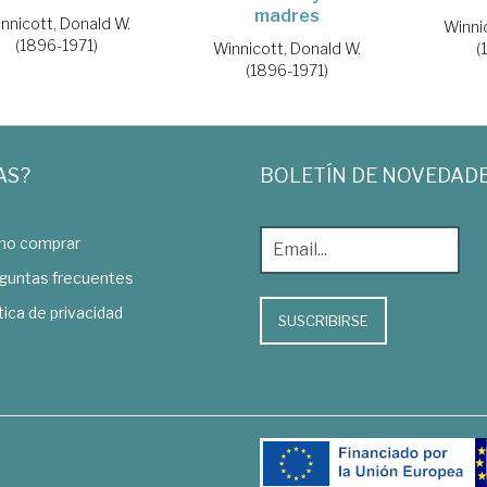
madres
nnicott, Donald W.
Winni
(1896-1971)
(
Winnicott, Donald W.
(1896-1971)
AS?
BOLETÍN DE NOVEDAD
o comprar
guntas frecuentes
tica de privacidad
SUSCRIBIRSE