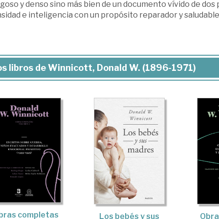
agoso y denso sino más bien de un documento vívido de dos 
sidad e inteligencia con un propósito reparador y saludable
s libros de Winnicott, Donald W. (1896-1971)
bras completas
Obra
Los bebés y sus