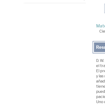
Mate
Cie
Res
D. W
el t
El p
y las
añadi
tiene
puede
paci
Uno d