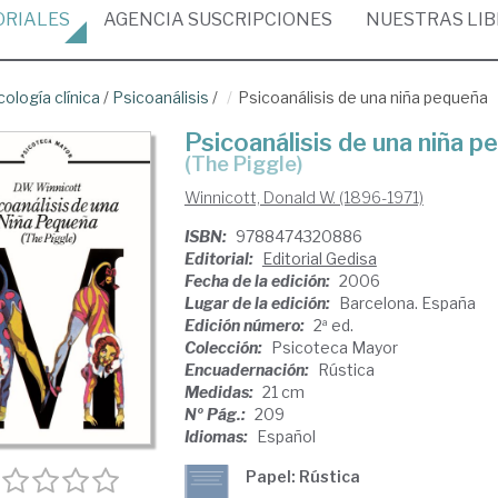
ORIALES
AGENCIA
SUSCRIPCIONES
NUESTRAS
LI
cología clínica
/
Psicoanálisis
/
Psicoanálisis de una niña pequeña
Psicoanálisis de una niña p
(The Piggle)
Winnicott, Donald W. (1896-1971)
ISBN:
9788474320886
Editorial:
Editorial Gedisa
Fecha de la edición:
2006
Lugar de la edición:
Barcelona. España
Edición número:
2ª ed.
Colección:
Psicoteca Mayor
Encuadernación:
Rústica
Medidas:
21 cm
Nº Pág.:
209
Idiomas:
Español
Papel: Rústica