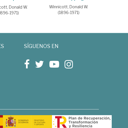
Winnicott, Donald W.
cott, Donald W.
(1896-1971)
1896-1971)
ES
SÍGUENOS EN