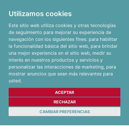
Utilizamos cookies
Este sitio web utiliza cookies y otras tecnologías
de seguimiento para mejorar su experiencia de
navegación con los siguientes fines:
para habilitar
la funcionalidad básica del sitio web
,
para brindar
una mejor experiencia en el sitio web
,
medir su
interés en nuestros productos y servicios y
personalizar las interacciones de marketing
,
para
mostrar anuncios que sean más relevantes para
usted
.
ACEPTAR
RECHAZAR
CAMBIAR PREFERENCIAS