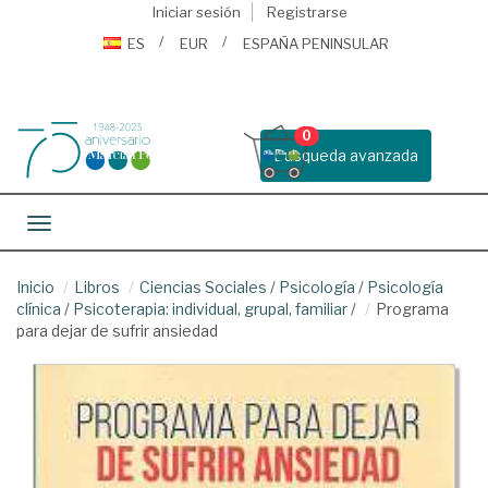
Iniciar sesión
Registrarse
ES
EUR
ESPAÑA PENINSULAR
0
Busqueda avanzada
Toggle navigation
Inicio
Libros
Ciencias Sociales
/
Psicología
/
Psicología
clínica
/
Psicoterapia: individual, grupal, familiar
/
Programa
para dejar de sufrir ansiedad