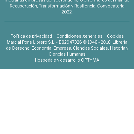
Recuperación, Transformación y Resiliencia. Convocatoria
2022.
Política de privacidad
Condiciones generales
Cookies
Marcial Pons Librero S.L. - B82947326 © 1948 - 2018. Librería
de Derecho, Economía, Empresa, Ciencias Sociales, Historia y
Ciencias Humanas
Hospedaje y desarrollo
OPTYMA