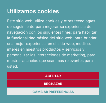
Utilizamos cookies
Este sitio web utiliza cookies y otras tecnologías
de seguimiento para mejorar su experiencia de
navegación con los siguientes fines:
para habilitar
la funcionalidad básica del sitio web
,
para brindar
una mejor experiencia en el sitio web
,
medir su
interés en nuestros productos y servicios y
personalizar las interacciones de marketing
,
para
mostrar anuncios que sean más relevantes para
usted
.
ACEPTAR
RECHAZAR
CAMBIAR PREFERENCIAS