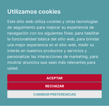
Utilizamos cookies
Este sitio web utiliza cookies y otras tecnologías
de seguimiento para mejorar su experiencia de
navegación con los siguientes fines:
para habilitar
la funcionalidad básica del sitio web
,
para brindar
una mejor experiencia en el sitio web
,
medir su
interés en nuestros productos y servicios y
personalizar las interacciones de marketing
,
para
mostrar anuncios que sean más relevantes para
usted
.
ACEPTAR
RECHAZAR
CAMBIAR PREFERENCIAS