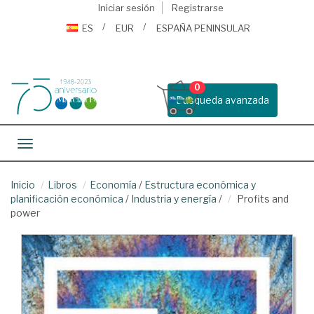
Iniciar sesión
Registrarse
ES
EUR
ESPAÑA PENINSULAR
0
Busqueda avanzada
Toggle navigation
Inicio
Libros
Economía
/
Estructura económica y
planificación económica
/
Industria y energía
/
Profits and
power