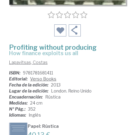
Profiting without producing
how finance exploits us all
Lapavitsas, Costas
ISBN:
9781781681411
Editorial:
Verso Books
Fecha de la edición:
2013
Lugar de la edición:
London. Reino Unido
Encuadernación:
Rústica
Medidas:
24 cm
Nº Pág.:
352
Idiomas:
Inglés
Papel: Rústica