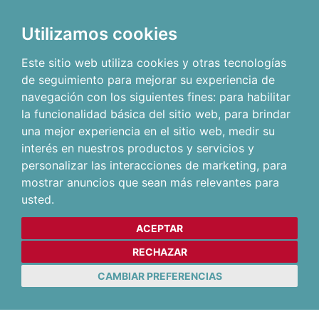
Utilizamos cookies
Este sitio web utiliza cookies y otras tecnologías
de seguimiento para mejorar su experiencia de
navegación con los siguientes fines:
para habilitar
la funcionalidad básica del sitio web
,
para brindar
una mejor experiencia en el sitio web
,
medir su
interés en nuestros productos y servicios y
personalizar las interacciones de marketing
,
para
mostrar anuncios que sean más relevantes para
usted
.
ACEPTAR
RECHAZAR
CAMBIAR PREFERENCIAS