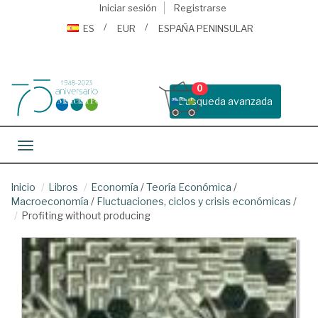
Iniciar sesión
Registrarse
ES
EUR
ESPAÑA PENINSULAR
0
Busqueda avanzada
Toggle navigation
Inicio
Libros
Economía
/
Teoría Económica
/
Macroeconomía
/
Fluctuaciones, ciclos y crisis económicas
/
Profiting without producing