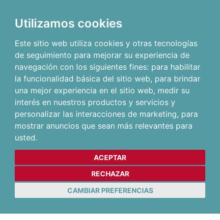
Utilizamos cookies
Este sitio web utiliza cookies y otras tecnologías
de seguimiento para mejorar su experiencia de
navegación con los siguientes fines:
para habilitar
la funcionalidad básica del sitio web
,
para brindar
una mejor experiencia en el sitio web
,
medir su
interés en nuestros productos y servicios y
personalizar las interacciones de marketing
,
para
mostrar anuncios que sean más relevantes para
usted
.
ACEPTAR
RECHAZAR
CAMBIAR PREFERENCIAS