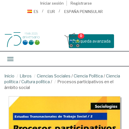
Iniciar sesión
Registrarse
ES
EUR
ESPAÑA PENINSULAR
0
Busqueda avanzada
Toggle navigation
Inicio
Libros
Ciencias Sociales
/
Ciencia Política
/
Ciencia
política
/
Cultura política
/
Procesos participativos en el
ámbito social