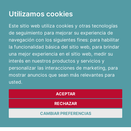
Utilizamos cookies
Este sitio web utiliza cookies y otras tecnologías
de seguimiento para mejorar su experiencia de
navegación con los siguientes fines:
para habilitar
la funcionalidad básica del sitio web
,
para brindar
una mejor experiencia en el sitio web
,
medir su
interés en nuestros productos y servicios y
personalizar las interacciones de marketing
,
para
mostrar anuncios que sean más relevantes para
usted
.
ACEPTAR
RECHAZAR
CAMBIAR PREFERENCIAS