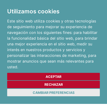
Utilizamos cookies
Este sitio web utiliza cookies y otras tecnologías
de seguimiento para mejorar su experiencia de
navegación con los siguientes fines:
para habilitar
la funcionalidad básica del sitio web
,
para brindar
una mejor experiencia en el sitio web
,
medir su
interés en nuestros productos y servicios y
personalizar las interacciones de marketing
,
para
mostrar anuncios que sean más relevantes para
usted
.
ACEPTAR
RECHAZAR
CAMBIAR PREFERENCIAS