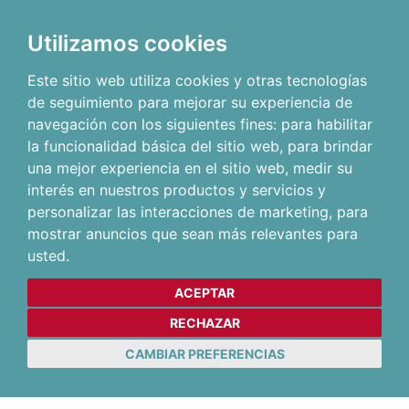
Utilizamos cookies
Este sitio web utiliza cookies y otras tecnologías
de seguimiento para mejorar su experiencia de
navegación con los siguientes fines:
para habilitar
la funcionalidad básica del sitio web
,
para brindar
una mejor experiencia en el sitio web
,
medir su
interés en nuestros productos y servicios y
personalizar las interacciones de marketing
,
para
mostrar anuncios que sean más relevantes para
usted
.
ACEPTAR
RECHAZAR
CAMBIAR PREFERENCIAS