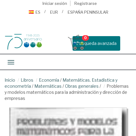
Iniciar sesión
Registrarse
ES
EUR
ESPAÑA PENINSULAR
0
Busqueda avanzada
Toggle navigation
Inicio
Libros
Economía
/
Matemáticas. Estadística y
econometría
/
Matemáticas
/
Obras generales
/
Problemas
y modelos matemáticos para la administración y dirección de
empresas